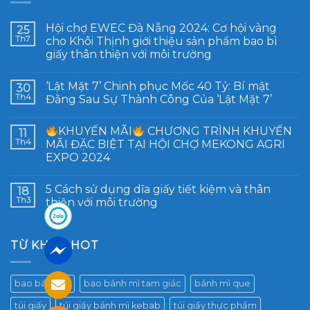
Hội chợ EWEC Đà Nẵng 2024: Cơ hội vàng
25
Th7
cho Khôi Thịnh giới thiệu sản phẩm bao bì
giấy thân thiện với môi trường
‘Lật Mặt 7’ Chinh phục Mốc 40 Tỷ: Bí mật
30
Th4
Đằng Sau Sự Thành Công Của ‘Lật Mặt 7’
KHUYẾN MÃI
CHƯƠNG TRÌNH KHUYẾN
11
Th4
MÃI ĐẶC BIỆT TẠI HỘI CHỢ MEKONG AGRI
EXPO 2024
5 Cách sử dụng dĩa giấy tiết kiệm và thân
18
Th3
thiện với môi trường
TỪ KHÓA HOT
bao bánh mì
bao bánh mì tam giác
bánh mì que
túi giấy
túi giấy bánh mì kebab
túi giấy thực phẩm