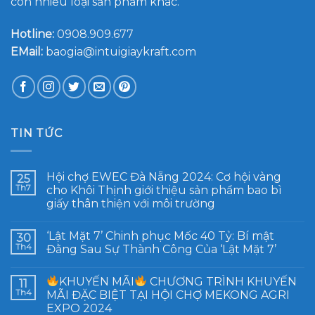
còn nhiều loại sản phẩm khác.
Hotline:
0908.909.677
EMail:
baogia@intuigiaykraft.com
TIN TỨC
Hội chợ EWEC Đà Nẵng 2024: Cơ hội vàng
25
Th7
cho Khôi Thịnh giới thiệu sản phẩm bao bì
giấy thân thiện với môi trường
‘Lật Mặt 7’ Chinh phục Mốc 40 Tỷ: Bí mật
30
Th4
Đằng Sau Sự Thành Công Của ‘Lật Mặt 7’
KHUYẾN MÃI
CHƯƠNG TRÌNH KHUYẾN
11
Th4
MÃI ĐẶC BIỆT TẠI HỘI CHỢ MEKONG AGRI
EXPO 2024