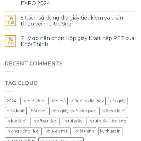
EXPO 2024
5 Cách sử dụng dĩa giấy tiết kiệm và thân
18
Th3
thiện với môi trường
7 Lý do nên chọn Hộp giấy Kraft nắp PET của
16
Th3
Khôi Thịnh
RECENT COMMENTS
TAG CLOUD
2024
bao bì đẹp
báo giá
công ty dĩa giấy
dĩa giấy
giấy kraft
hội chợ
hộp giấy kraft nắp pet
in flexo là gì
in lụa là gì
in offset là gì
in túi giấy
in túi giấy Đà Nẵng
in ống đồng là gì
khuyến mãi
khôi thịnh
kỹ thuật in