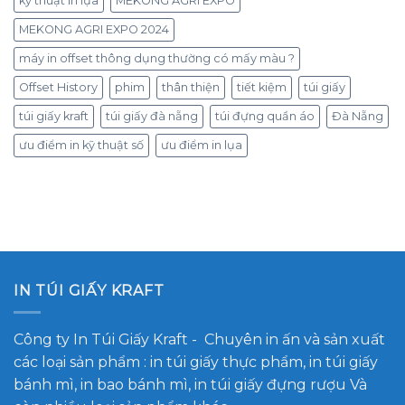
kỹ thuật in lụa
MEKONG AGRI EXPO
MEKONG AGRI EXPO 2024
máy in offset thông dụng thường có mấy màu ?
Offset History
phim
thân thiện
tiết kiệm
túi giấy
túi giấy kraft
túi giấy đà nẵng
túi đựng quần áo
Đà Nẵng
ưu điểm in kỹ thuật số
ưu điểm in lụa
IN TÚI GIẤY KRAFT
Công ty In Túi Giấy Kraft
- Chuyên in ấn và sản xuất
các loại sản phẩm : in túi giấy thực phẩm, in túi giấy
bánh mì, in bao bánh mì, in túi giấy đựng rượu Và