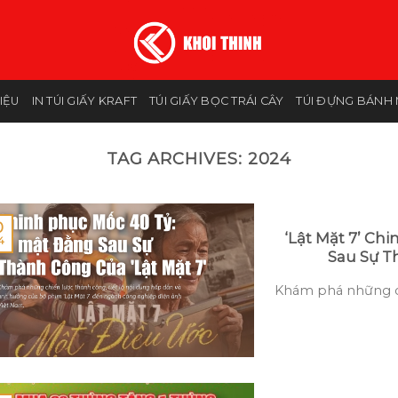
HIỆU
IN TÚI GIẤY KRAFT
TÚI GIẤY BỌC TRÁI CÂY
TÚI ĐỰNG BÁNH 
TAG ARCHIVES:
2024
0
‘Lật Mặt 7’ Ch
4
Sau Sự T
Khám phá những chi