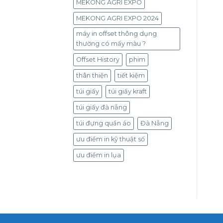
MEKONG AGRI EXPO
MEKONG AGRI EXPO 2024
máy in offset thông dụng
thường có mấy màu ?
Offset History
phim
thân thiện
tiết kiệm
túi giấy
túi giấy kraft
túi giấy đà nẵng
túi đựng quần áo
Đà Nẵng
ưu điểm in kỹ thuật số
ưu điểm in lụa