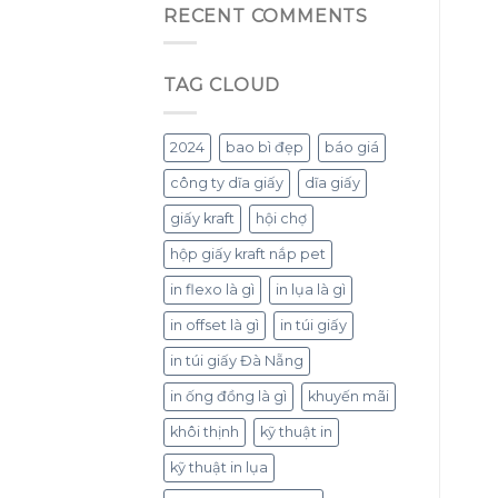
RECENT COMMENTS
TAG CLOUD
2024
bao bì đẹp
báo giá
công ty dĩa giấy
dĩa giấy
giấy kraft
hội chợ
hộp giấy kraft nắp pet
in flexo là gì
in lụa là gì
in offset là gì
in túi giấy
in túi giấy Đà Nẵng
in ống đồng là gì
khuyến mãi
khôi thịnh
kỹ thuật in
kỹ thuật in lụa