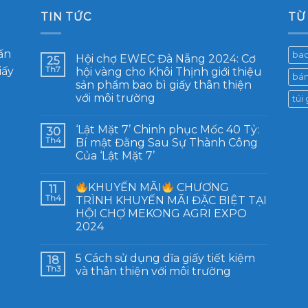
TIN TỨC
TỪ
ấn
bao
Hội chợ EWEC Đà Nẵng 2024: Cơ
25
iấy
Th7
hội vàng cho Khôi Thịnh giới thiệu
bán
sản phẩm bao bì giấy thân thiện
với môi trường
túi
‘Lật Mặt 7’ Chinh phục Mốc 40 Tỷ:
30
Th4
Bí mật Đằng Sau Sự Thành Công
Của ‘Lật Mặt 7’
KHUYẾN MÃI
CHƯƠNG
11
Th4
TRÌNH KHUYẾN MÃI ĐẶC BIỆT TẠI
HỘI CHỢ MEKONG AGRI EXPO
2024
5 Cách sử dụng dĩa giấy tiết kiệm
18
Th3
và thân thiện với môi trường