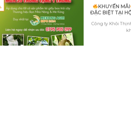
KHUYẾN MÃI
4
ĐẶC BIỆT TẠI H
Công ty Khôi Thịnh
kh