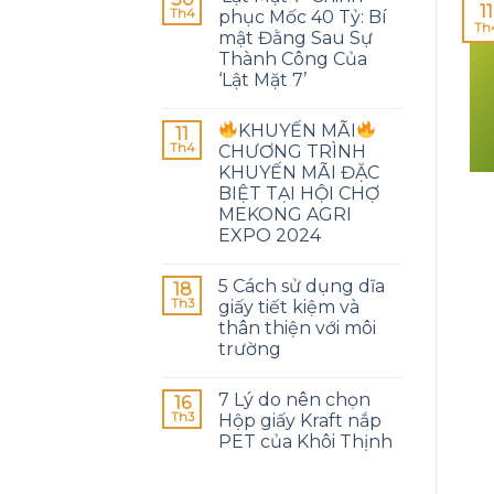
11
Th4
phục Mốc 40 Tỷ: Bí
Th
mật Đằng Sau Sự
Thành Công Của
‘Lật Mặt 7’
KHUYẾN MÃI
11
Th4
CHƯƠNG TRÌNH
KHUYẾN MÃI ĐẶC
BIỆT TẠI HỘI CHỢ
MEKONG AGRI
EXPO 2024
5 Cách sử dụng dĩa
18
Th3
giấy tiết kiệm và
thân thiện với môi
trường
7 Lý do nên chọn
16
Th3
Hộp giấy Kraft nắp
PET của Khôi Thịnh