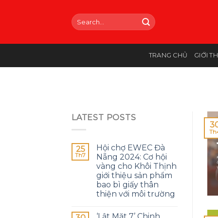
Skip
to
Search
for:
content
TRANG CHỦ
GIỚI T
LATEST POSTS
3
Th
Hội chợ EWEC Đà
25
Th7
Nẵng 2024: Cơ hội
vàng cho Khôi Thịnh
giới thiệu sản phẩm
bao bì giấy thân
thiện với môi trường
‘Lật Mặt 7’ Chinh
30