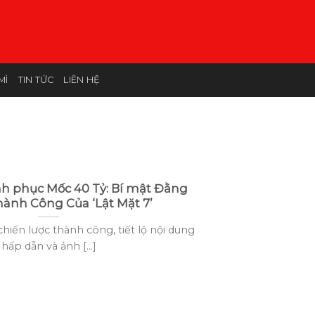
MÌ
TIN TỨC
LIÊN HỆ
inh phục Mốc 40 Tỷ: Bí mật Đằng
hành Công Của ‘Lật Mặt 7’
ến lược thành công, tiết lộ nội dung
hấp dẫn và ảnh [...]