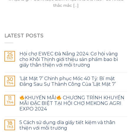
thắc mắc [...]
LATEST POSTS
Hội chợ EWEC Đà Nẵng 2024: Cơ hội vàng
25
Th7
cho Khôi Thịnh giới thiệu sản phẩm bao bì
giấy thân thiện với môi trường
‘Lật Mặt 7’ Chinh phục Mốc 40 Tỷ: Bí mật
30
Th4
Đằng Sau Sự Thành Công Của ‘Lật Mặt 7’
KHUYẾN MÃI
CHƯƠNG TRÌNH KHUYẾN
11
Th4
MÃI ĐẶC BIỆT TẠI HỘI CHỢ MEKONG AGRI
EXPO 2024
5 Cách sử dụng dĩa giấy tiết kiệm và thân
18
Th3
thiện với môi trường