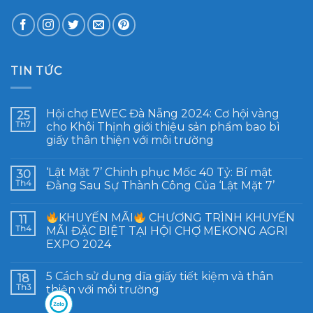
TIN TỨC
Hội chợ EWEC Đà Nẵng 2024: Cơ hội vàng
25
Th7
cho Khôi Thịnh giới thiệu sản phẩm bao bì
giấy thân thiện với môi trường
‘Lật Mặt 7’ Chinh phục Mốc 40 Tỷ: Bí mật
30
Th4
Đằng Sau Sự Thành Công Của ‘Lật Mặt 7’
KHUYẾN MÃI
CHƯƠNG TRÌNH KHUYẾN
11
Th4
MÃI ĐẶC BIỆT TẠI HỘI CHỢ MEKONG AGRI
EXPO 2024
5 Cách sử dụng dĩa giấy tiết kiệm và thân
18
Th3
thiện với môi trường