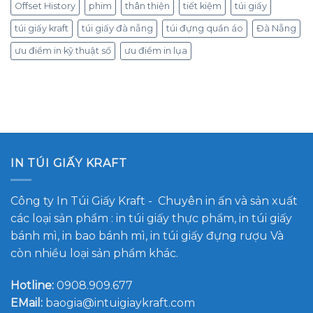
Offset History
phim
thân thiện
tiết kiệm
túi giấy
túi giấy kraft
túi giấy đà nẵng
túi đựng quần áo
Đà Nẵng
ưu điểm in kỹ thuật số
ưu điểm in lụa
IN TÚI GIẤY KRAFT
Công ty In Túi Giấy Kraft
- Chuyên in ấn và sản xuất
các loại sản phẩm : in túi giấy thực phẩm, in túi giấy
bánh mì, in bao bánh mì, in túi giấy đựng rượu Và
còn nhiều loại sản phẩm khác.
Hotline:
0908.909.677
EMail:
baogia@intuigiaykraft.com