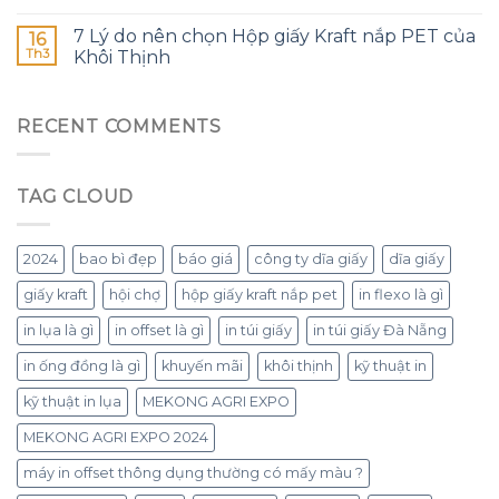
7 Lý do nên chọn Hộp giấy Kraft nắp PET của
16
Th3
Khôi Thịnh
RECENT COMMENTS
TAG CLOUD
2024
bao bì đẹp
báo giá
công ty dĩa giấy
dĩa giấy
giấy kraft
hội chợ
hộp giấy kraft nắp pet
in flexo là gì
in lụa là gì
in offset là gì
in túi giấy
in túi giấy Đà Nẵng
in ống đồng là gì
khuyến mãi
khôi thịnh
kỹ thuật in
kỹ thuật in lụa
MEKONG AGRI EXPO
MEKONG AGRI EXPO 2024
máy in offset thông dụng thường có mấy màu ?