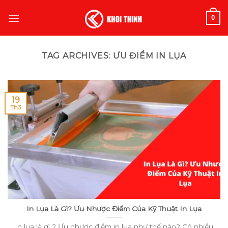
Skip
0
to
content
TAG ARCHIVES:
ƯU ĐIỂM IN LỤA
19
Th3
In Lụa Là Gì? Ưu Nhược Điểm Của Kỹ Thuật In Lụa
In lụa là gì ? Ưu nhược điểm in lụa như thế nào? Có nhiều