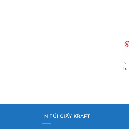
IN TÚI GIẤY KRAFT
IN TÚI GIẤY KRAFT
IN 
Túi đáy vuông 26cm
Túi giấy Kraft mini
Túi
IN TÚI GIẤY KRAFT