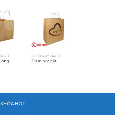
 KRAFT
IN TÚI GIẤY KRAFT
vuông
Túi in họa tiết
 KHÓA HOT