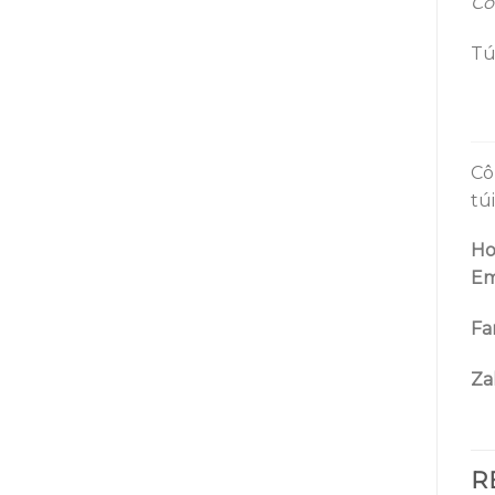
Có
Tú
Cô
tú
Ho
Em
Fa
Za
R