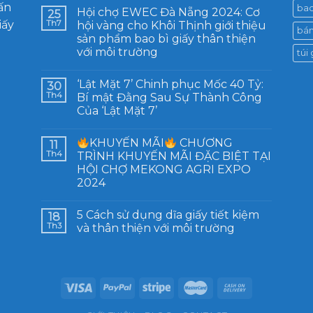
ấn
bao
Hội chợ EWEC Đà Nẵng 2024: Cơ
25
iấy
Th7
hội vàng cho Khôi Thịnh giới thiệu
bán
sản phẩm bao bì giấy thân thiện
với môi trường
túi
‘Lật Mặt 7’ Chinh phục Mốc 40 Tỷ:
30
Th4
Bí mật Đằng Sau Sự Thành Công
Của ‘Lật Mặt 7’
KHUYẾN MÃI
CHƯƠNG
11
Th4
TRÌNH KHUYẾN MÃI ĐẶC BIỆT TẠI
HỘI CHỢ MEKONG AGRI EXPO
2024
5 Cách sử dụng dĩa giấy tiết kiệm
18
Th3
và thân thiện với môi trường