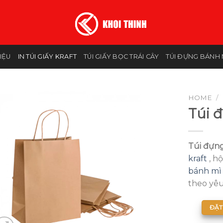
HIỆU
IN TÚI GIẤY KRAFT
TÚI GIẤY BỌC TRÁI CÂY
TÚI ĐỰNG BÁNH 
HOME
/
Túi 
Túi đựn
kraft
, h
bánh mì
theo yêu
ĐẶT