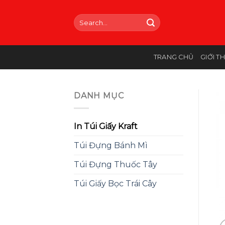
Skip
to
Search
for:
content
TRANG CHỦ
GIỚI T
DANH MỤC
In Túi Giấy Kraft
Túi Đựng Bánh Mì
Túi Đựng Thuốc Tây
Túi Giấy Bọc Trái Cây