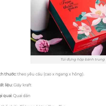
Túi đựng hộp bánh trung 
ch thước:
theo yêu cầu (cao x ngang x hông).
t liệu:
Giấy kraft
i quai:
Quai dán