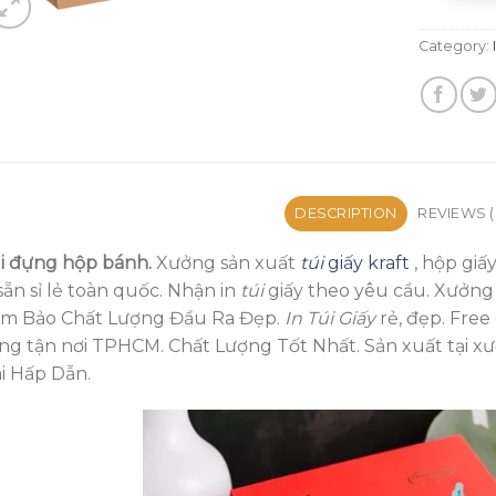
Category:
DESCRIPTION
REVIEWS (
i đựng hộp bánh.
Xưởng sản xuất
túi
giấy kraft
, hộp giấ
 sẵn sỉ lẻ toàn quốc. Nhận in
túi
giấy theo yêu cầu. Xưởn
m Bảo Chất Lượng Đầu Ra Đẹp.
In Túi Giấy
rẻ, đẹp. Free
ng tận nơi TPHCM. Chất Lượng Tốt Nhất. Sản xuất tại xư
i Hấp Dẫn.