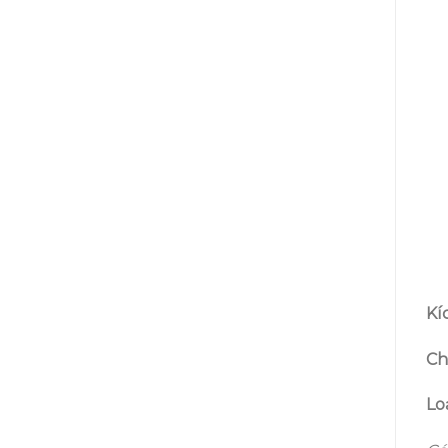
Kí
Chấ
Loạ