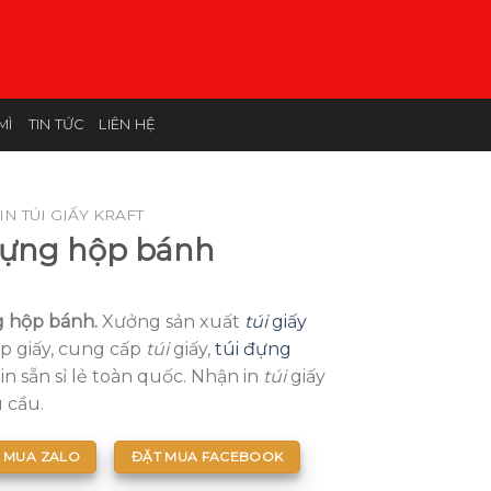
MÌ
TIN TỨC
LIÊN HỆ
IN TÚI GIẤY KRAFT
đựng hộp bánh
g hộp bánh.
Xưởng sản xuất
túi
giấy
ộp giấy, cung cấp
túi
giấy,
túi đựng
in sẵn sỉ lẻ toàn quốc. Nhận in
túi
giấy
 cầu.
 MUA ZALO
ĐẶT MUA FACEBOOK