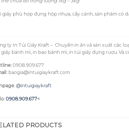
 thể chứa đồ trọng lượng 1kg – 3kg
i giấy phù hợp đựng hộp nhựa, cây cảnh, sản phẩm có d
ng ty In Túi Giấy Kraft – Chuyên in ấn và sản xuất các loạ
i giấy bánh mì, in bao bánh mì, in túi giấy đựng rượu Và 
tline:
0908.909.677
ail:
baogia@intuigiaykraft.com
npage
:
@intuigiaykraft
lo:
0908.909.677
<
ELATED PRODUCTS