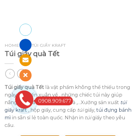
HOME
/
IN TÚI GIẤY KRAFT
Túi giấy quà Tết
Túi giấy quà Tết
là vật phẩm không thể thiếu trong
ngày Tết đến xuân về , những chiếc túi này giúp
0908.909.677
nâng cao giá trị của món quà ,…Xưởng sản xuất
túi
giấy kraft
, hộp giấy, cung cấp
túi
giấy,
túi đựng bánh
mì
in sẵn sỉ lẻ toàn quốc. Nhận in
túi
giấy theo yêu
cầu.