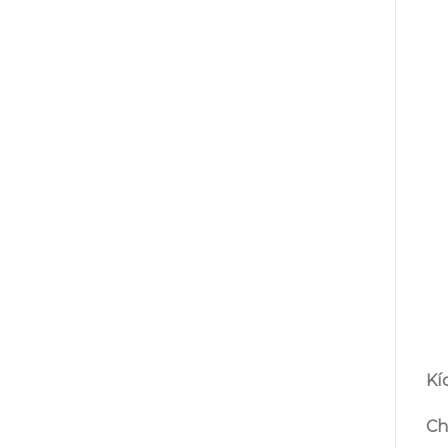
Kí
Chấ