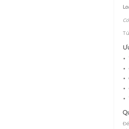
Loạ
Có
Tú
Ư
Qu
Đế