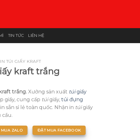
MÌ
TIN TỨC
LIÊN HỆ
IN TÚI GIẤY KRAFT
iấy kraft trắng
kraft trắng.
Xưởng sản xuất
túi
giấy
ộp giấy, cung cấp
túi
giấy,
túi đựng
in sẵn sỉ lẻ toàn quốc. Nhận in
túi
giấy
 cầu.
 MUA ZALO
ĐẶT MUA FACEBOOK