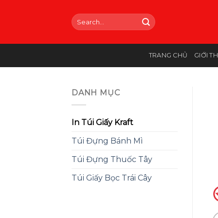
Skip
to
Search
for:
content
TRANG CHỦ
GIỚI T
DANH MỤC
In Túi Giấy Kraft
Túi Đựng Bánh Mì
Túi Đựng Thuốc Tây
Túi Giấy Bọc Trái Cây