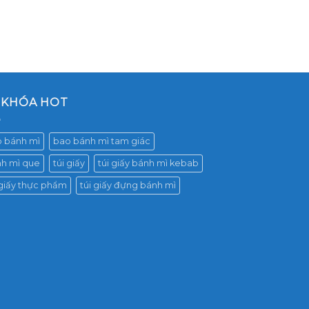
 KHÓA HOT
 bánh mì
bao bánh mì tam giác
h mì que
túi giấy
túi giấy bánh mì kebab
 giấy thực phẩm
túi giấy đựng bánh mì