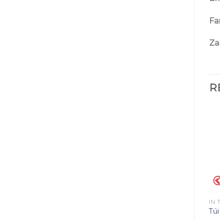
Fa
Za
R
IN TÚI GIẤY KRAFT
IN TÚI GIẤY KRAFT
IN 
Túi giấy đựng quần áo
Túi quai giấy Kraft
Túi