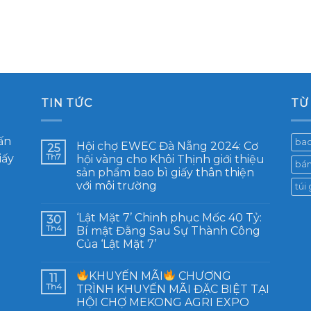
TIN TỨC
TỪ
ấn
bao
Hội chợ EWEC Đà Nẵng 2024: Cơ
25
iấy
Th7
hội vàng cho Khôi Thịnh giới thiệu
bán
sản phẩm bao bì giấy thân thiện
với môi trường
túi
‘Lật Mặt 7’ Chinh phục Mốc 40 Tỷ:
30
Th4
Bí mật Đằng Sau Sự Thành Công
Của ‘Lật Mặt 7’
KHUYẾN MÃI
CHƯƠNG
11
Th4
TRÌNH KHUYẾN MÃI ĐẶC BIỆT TẠI
HỘI CHỢ MEKONG AGRI EXPO