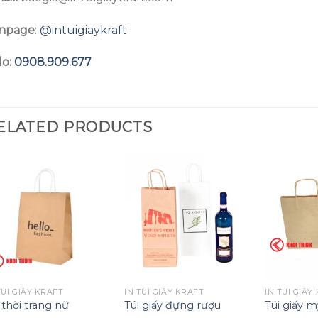
npage
:
@intuigiaykraft
lo:
0908.909.677
ELATED PRODUCTS
TÚI GIẤY KRAFT
IN TÚI GIẤY KRAFT
IN TÚI GIẤY
 thời trang nữ
Túi giấy đựng rượu
Túi giấy 