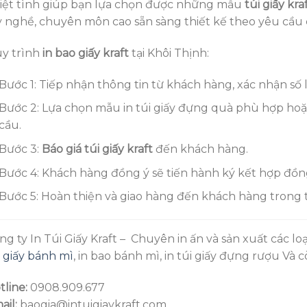
iệt tình giúp bạn lựa chọn được những mẫu
túi giấy kra
y nghề, chuyên môn cao sẵn sàng thiết kế theo yêu cầu
y trình
in bao giấy kraft
tại Khôi Thịnh:
Bước 1: Tiếp nhận thông tin từ khách hàng, xác nhận số l
Bước 2: Lựa chọn mẫu in túi giấy đựng quà phù hợp hoặc
cầu.
Bước 3:
Báo giá túi giấy kraft
đến khách hàng.
Bước 4: Khách hàng đồng ý sẽ tiến hành ký kết hợp đồng 
Bước 5: Hoàn thiện và giao hàng đến khách hàng trong t
ng ty In Túi Giấy Kraft – Chuyên in ấn và sản xuất các lo
i giấy bánh mì
, in bao bánh mì, in túi giấy đựng rượu Và 
tline:
0908.909.677
ail:
baogia@intuigiaykraft.com