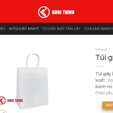
HIỆU
IN TÚI GIẤY KRAFT
TÚI GIẤY BỌC TRÁI CÂY
TÚI ĐỰNG BÁNH 
HOME
/
Túi g
Túi giấy 
kraft
, h
bánh mì
theo yêu
ĐẶT