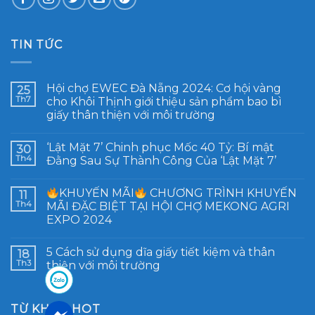
TIN TỨC
Hội chợ EWEC Đà Nẵng 2024: Cơ hội vàng
25
Th7
cho Khôi Thịnh giới thiệu sản phẩm bao bì
giấy thân thiện với môi trường
‘Lật Mặt 7’ Chinh phục Mốc 40 Tỷ: Bí mật
30
Th4
Đằng Sau Sự Thành Công Của ‘Lật Mặt 7’
KHUYẾN MÃI
CHƯƠNG TRÌNH KHUYẾN
11
Th4
MÃI ĐẶC BIỆT TẠI HỘI CHỢ MEKONG AGRI
EXPO 2024
5 Cách sử dụng dĩa giấy tiết kiệm và thân
18
Th3
thiện với môi trường
TỪ KHÓA HOT