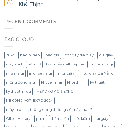
Th3
Khôi Thịnh
RECENT COMMENTS
TAG CLOUD
2024
bao bì đẹp
báo giá
công ty dĩa giấy
dĩa giấy
giấy kraft
hội chợ
hộp giấy kraft nắp pet
in flexo là gì
in lụa là gì
in offset là gì
in túi giấy
in túi giấy Đà Nẵng
in ống đồng là gì
khuyến mãi
khôi thịnh
kỹ thuật in
kỹ thuật in lụa
MEKONG AGRI EXPO
MEKONG AGRI EXPO 2024
máy in offset thông dụng thường có mấy màu ?
Offset History
phim
thân thiện
tiết kiệm
túi giấy