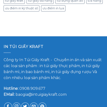
túi giấy kraft
túi giấy đà nẵng
túi đựng quần áo
Đà Nẵng
ưu điểm in kỹ thuật số
ưu điểm in lụa
IN TÚI GIẤY KRAFT
Công ty In Túi Giấy Kraft
- Chuyên in ấn và sản xuất
các loại sản phẩm : in túi giấy thực phẩm, in túi giấy
bánh mì, in bao bánh mì, in túi giấy đựng rượu Và
còn nhiều loại sản phẩm khác.
Hotline:
0908.909.677
EMail:
baogia@intuigiaykraft.com