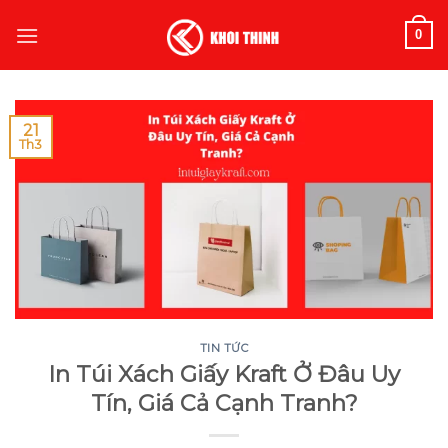
Skip
0
to
content
21
Th3
TIN TỨC
In Túi Xách Giấy Kraft Ở Đâu Uy
Tín, Giá Cả Cạnh Tranh?