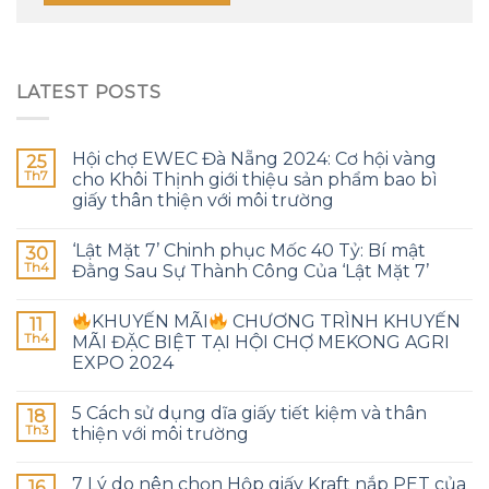
LATEST POSTS
Hội chợ EWEC Đà Nẵng 2024: Cơ hội vàng
25
Th7
cho Khôi Thịnh giới thiệu sản phẩm bao bì
giấy thân thiện với môi trường
‘Lật Mặt 7’ Chinh phục Mốc 40 Tỷ: Bí mật
30
Th4
Đằng Sau Sự Thành Công Của ‘Lật Mặt 7’
KHUYẾN MÃI
CHƯƠNG TRÌNH KHUYẾN
11
Th4
MÃI ĐẶC BIỆT TẠI HỘI CHỢ MEKONG AGRI
EXPO 2024
5 Cách sử dụng dĩa giấy tiết kiệm và thân
18
Th3
thiện với môi trường
7 Lý do nên chọn Hộp giấy Kraft nắp PET của
16